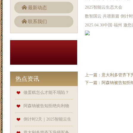
最新动态
2025智能云生态大会
数智国云 共谱新篇 倒计时
联系我们
2025.04.30中国·福州 邀
上一篇：
意大利多管齐下
热点资讯
下一篇：
阿森纳被告知拒
做蛋糕怎么才能不塌陷？
做好4个关键步骤，蛋糕松软蓬
阿森纳被告知拒绝向利物
松，不干硬_白霜_烤箱_蛋白
浦致敬，阿尔特塔的球队面
倒计时2天｜2025智能云生
临“羞辱”
态大会 数智国云 共谱新篇
意大利多管齐下升级军备