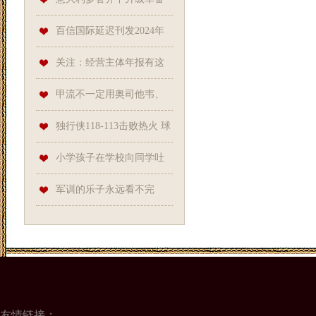
百信国际延迟刊发2024年
全年业绩 4月1日上午起停牌
关注：经营主体年报有这
些新变化
甲流不一定用奥司他韦、
玛巴洛沙韦! 这些中医方子也不
独行侠118-113击败热火 球
错
员评价: 7人优秀, 1人及格, 哈迪
小学孩子在学校向同学吐
崩盘
口水，妈妈要怎么处理？
军训的乐子永远看不完
友情链接：